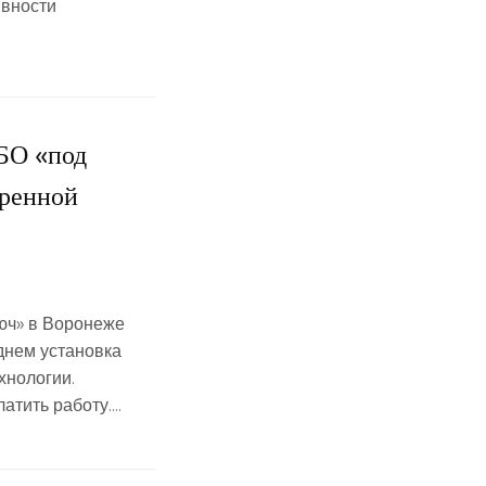
ивности
БО «под
иренной
люч» в Воронеже
днем установка
хнологии.
атить работу….