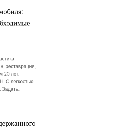
мобиля:
обходимые
астика
н, реставрация,
 20 лет.
. С легкостью
 Задать….
одержанного