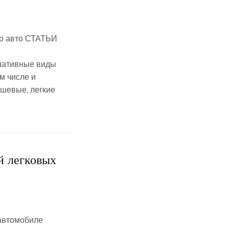
го авто СТАТЬИ
нативные виды
м числе и
ешевые, легкие
й легковых
автомобиле