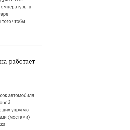
температуры в
заре
 того чтобы
.
на работает
есок автомобиля
собой
ющих упругую
ами (мостами)
ска