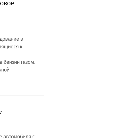
овое
дование в
мящиеся к
 бензин газом.
чной
у
ке автомобиля с