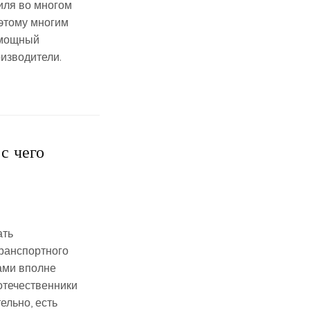
иля во многом
этому многим
 мощный
изводители.
с чего
ать
транспортного
ами вполне
отечественники
льно, есть