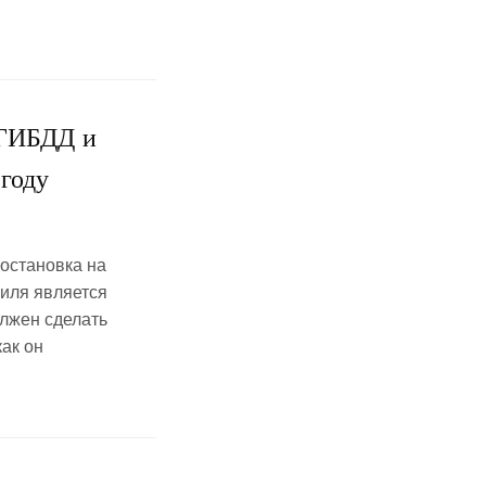
 ГИБДД и
 году
остановка на
биля является
олжен сделать
ак он