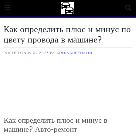
Skip
to
content
Как определить плюс и минус по
цвету провода в машине?
POSTED ON
19.02.2023
BY
ADMINADRENALIN
Как определить плюс и минус в
машине? Авто-ремонт