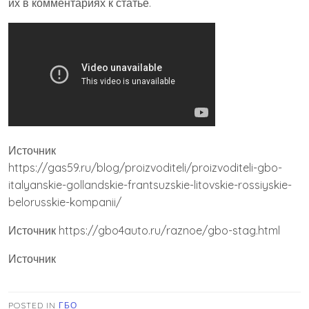
их в комментариях к статье.
Источник
https://gas59.ru/blog/proizvoditeli/proizvoditeli-gbo-
italyanskie-gollandskie-frantsuzskie-litovskie-rossiyskie-
belorusskie-kompanii/
Источник
https://gbo4auto.ru/raznoe/gbo-stag.html
Источник
POSTED IN
ГБО