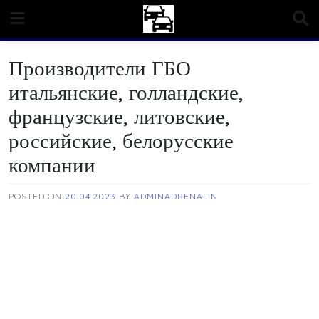
Skip
to
content
Производители ГБО
итальянские, голландские,
французские, литовские,
российские, белорусские
компании
POSTED ON
20.04.2023
BY
ADMINADRENALIN