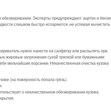
в обезжиривании. Эксперты предупреждают: ацетон и бензи
идкости слишком быстро испаряются, не успевая вычистить
риватель нужно нанести на салфетку или распылять при
ные жировые загрязнения сухой тряпкой или бумажными
ебя мельчайшие ворсинки. Некачественная очистка кузова
ове (на поверхность попала грязь).
и.
тельствует о некачественном обезжиривании кузова.
окрытия.