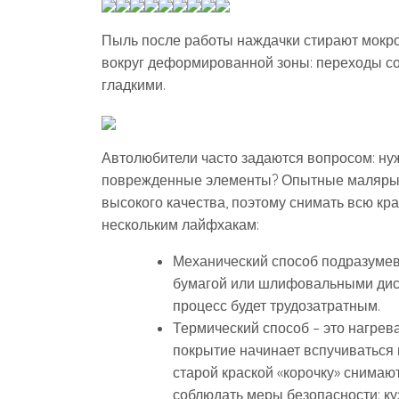
Пыль после работы наждачки стирают мокрой
вокруг деформированной зоны: переходы со
гладкими.
Автолюбители часто задаются вопросом: нуж
поврежденные элементы? Опытные маляры в
высокого качества, поэтому снимать всю кра
нескольким лайфхакам:
Механический способ подразумев
бумагой или шлифовальными диск
процесс будет трудозатратным.
Термический способ – это нагрев
покрытие начинает вспучиваться 
старой краской «корочку» снимаю
соблюдать меры безопасности: куз