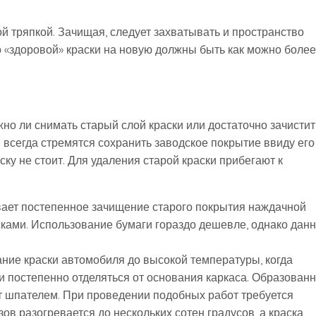
 тряпкой. Зачищая, следует захватывать и пространство
 «здоровой» краски на новую должны быть как можно более
но ли снимать старый слой краски или достаточно зачистит
сегда стремятся сохранить заводское покрытие ввиду его
ску не стоит. Для удаления старой краски прибегают к
ает постепенное зачищение старого покрытия наждачной
ами. Использование бумаги гораздо дешевле, однако дан
ание краски автомобиля до высокой температуры, когда
и постепенно отделяться от основания каркаса. Образован
т шпателем. При проведении подобных работ требуется
ов разогревается до нескольких сотен градусов, а краска