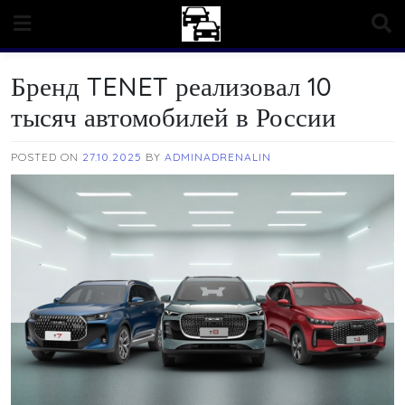
Skip
to
content
Бренд TENET реализовал 10
тысяч автомобилей в России
POSTED ON
27.10.2025
BY
ADMINADRENALIN