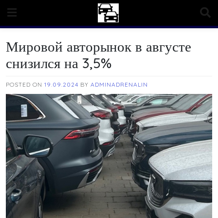
Skip
to
content
Мировой авторынок в августе
снизился на 3,5%
POSTED ON
19.09.2024
BY
ADMINADRENALIN