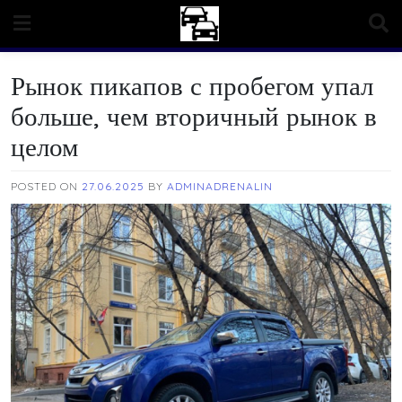
Skip
to
content
Рынок пикапов с пробегом упал
больше, чем вторичный рынок в
целом
POSTED ON
27.06.2025
BY
ADMINADRENALIN