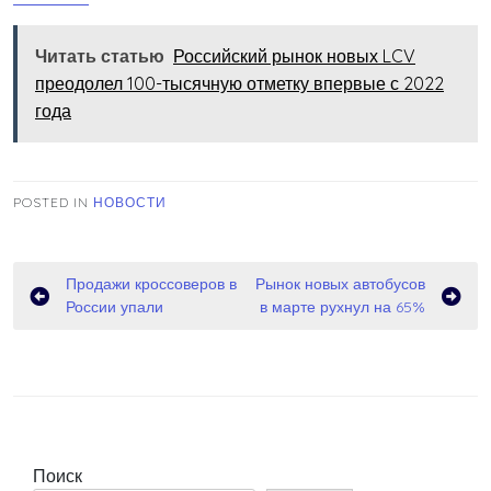
Читать статью
Российский рынок новых LCV
преодолел 100-тысячную отметку впервые с 2022
года
POSTED IN
НОВОСТИ
Навигация
Продажи кроссоверов в
Рынок новых автобусов
России упали
в марте рухнул на 65%
по
записям
Поиск