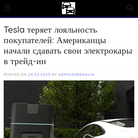
Skip
to
content
Tesla теряет лояльность
покупателей: Американцы
начали сдавать свои электрокары
в трейд-ин
POSTED ON
29.03.2025
BY
ADMINADRENALIN