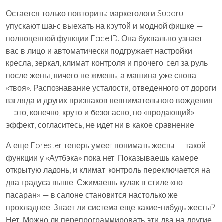
Остается только повторить: маркетологи Subaru
упускают шанс выехать на крутой и модной фишке —
полноценной функции Face ID. Она буквально узнает
вас в лицо и автоматически подгружает настройки
кресла, зеркал, климат-контроля и прочего: сел за руль
после жены, ничего не жмешь, а машина уже снова
«твоя». Распознавание усталости, отведенного от дороги
взгляда и других признаков невнимательного вождения
— это, конечно, круто и безопасно, но «продающий»
эффект, согласитесь, не идет ни в какое сравнение.
А еще Forester теперь умеет понимать жесты — такой
функции у «Аутбэка» пока нет. Показываешь камере
открытую ладонь, и климат-контроль переключается на
два градуса выше. Сжимаешь кулак в стиле «но
пасаран» — в салоне становится настолько же
прохладнее. Знает ли система еще какие-нибудь жесты?
Нет. Можно ли перепрограммировать эти два на другие