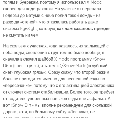
топям и буеракам, поэтому я использовал X-Mode
скорее для подстраховки. На участке от перевала
Годерзи до Батуми с неба полил такой дождь – из
разряда «стеной», что отказалась работать даже
система EyeSight, которую,
как нам казалось прежде
,
не смутить ни чем.
На скользких участках, кода, казалось, из-за льющей с
неба воды, сцепления с грунтом не было вообще, я
сначала включил шайбой X-Mode программу «Snow-
Dirt» (снег – грязь), а затем «D/Snow-Mud» («глубокий
снег- глубокая грязь»). Сразу скажу, что второй режим
больше пригодится именно для неспешной езды по
«пересечёнке», потому что с его активацией электроника
отключает систему стабилизации. Более того, он требует
от водителя уверенных навыков езды вне асфальта. А
вот «Snow-Dirt» мы вполне рекомендуем для скользкой
дороги, хотя, по большому счёту, «Лесника», не