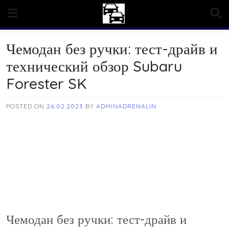
Skip
to
content
Чемодан без ручки: тест-драйв и
технический обзор Subaru
Forester SK
POSTED ON
26.02.2023
BY
ADMINADRENALIN
Чемодан без ручки: тест-драйв и