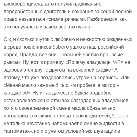
дифференциала, зато получил радикально
переработанные двигатели и сохранил за собой полной
право называться «симметричным». Разбираемся, как
это получилось и зачем всё это нужно.
О х, и сколько шуток с любовью и нежностью рождённых
в среде поклонников Subaru ушло в наш российский
народ! Правда, все они – большей частью про «злые
рыксы». Ну, вот, к примеру. «Почему владельцы WRX не
здороваются друг с другом на вечерней сходке? А
потому, что уже поздоровались утром на сервисе». Или.
«Меняй масло каждые 5 тыс. км пробега, а мотор –
каждые 50». Ну и так далее, не будем подробно
останавливаться на отзывах благодарных владельцев,
хотя о своевременной смене масла обязательно
поговорим: в отличие от иных производителей, Subaru
не только неустанно напоминает о смене жидкости в
«автоматах», но и с учётом условий эксплуатации в