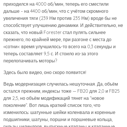
приходился на 4000 об/мин, теперь его сместили
дальше – на 4400 об/мин, что с учётом скромного
увеличения тяги (239 Нм против 235 Нм) вроде бы не
способствует улучшению динамики. И действительно, не
сказать, что новый Forester стал пулять сильнее
прежнего, по крайней мере, при разгоне с места до
«сотни»: время улучшилось-то всего на 0,3 секунды и
теперь составляет 9,5 с. И стоило из-за этого
перелопачивать моторы?
Здесь было видео, оно скоро появится!
Ведь модернизация случилась нешуточная. Да, объём
остался прежним, индексы тоже — FB20 для 2,0 и FB25
для 2,5, но объём модификаций тянет на “новое
поколение”. Вот лишь краткий список того, что
изменилось: шатунные шейки коленвала и коренные
подшипники, шатуны, поршни и поршневые кольца,
гильзы цилиндров, выпускные клапаны и клапанные