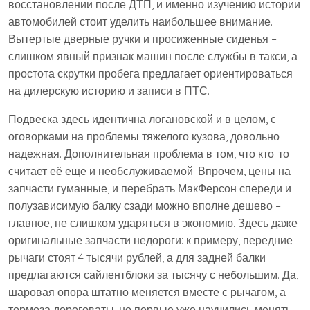
восстановлении после ДТП, и именно изучению истории
автомобилей стоит уделить наибольшее внимание.
Вытертые дверные ручки и просиженные сиденья –
слишком явный признак машин после службы в такси, а
простота скрутки пробега предлагает ориентироваться
на дилерскую историю и записи в ПТС.
Подвеска здесь идентична логановской и в целом, с
оговорками на проблемы тяжелого кузова, довольно
надежная. Дополнительная проблема в том, что кто-то
считает её еще и необслуживаемой. Впрочем, цены на
запчасти гуманные, и перебрать МакФерсон спереди и
полузависимую балку сзади можно вполне дешево –
главное, не слишком ударяться в экономию. Здесь даже
оригинальные запчасти недороги: к примеру, передние
рычаги стоят 4 тысячи рублей, а для задней балки
предлагаются сайлентблоки за тысячу с небольшим. Да,
шаровая опора штатно меняется вместе с рычагом, а
тормоза дороговаты, но первые уже научились менять