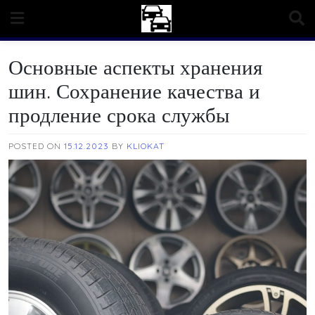
Skip
to
content
Основные аспекты хранения
шин. Сохранение качества и
продление срока службы
POSTED ON
15.12.2023
BY
KLIOKAT