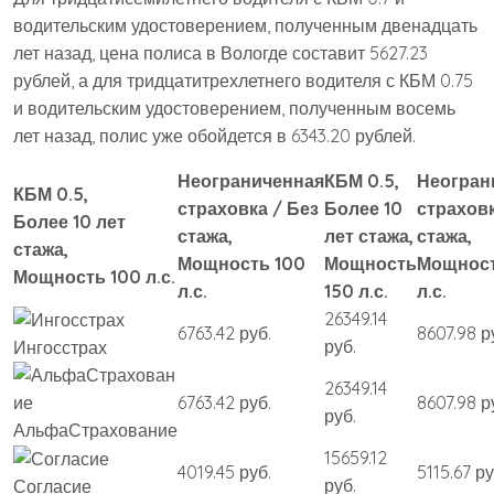
водительским удостоверением, полученным двенадцать
лет назад, цена полиса в Вологде составит 5627.23
рублей, а для тридцатитрехлетнего водителя с КБМ 0.75
и водительским удостоверением, полученным восемь
лет назад, полис уже обойдется в 6343.20 рублей.
Неограниченная
КБМ 0.5,
Неогран
КБМ 0.5,
страховка / Без
Более 10
страховк
Более 10 лет
стажа,
лет стажа,
стажа,
стажа,
Мощность 100
Мощность
Мощност
Мощность 100 л.с.
л.с.
150 л.с.
л.с.
26349.14
6763.42 руб.
8607.98 р
руб.
Ингосстрах
26349.14
6763.42 руб.
8607.98 р
руб.
АльфаСтрахование
15659.12
4019.45 руб.
5115.67 ру
руб.
Согласие