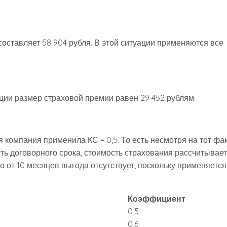
составляет 58 904 рубля. В этой ситуации применяются все
ции размер страховой премии равен 29 452 рублям.
я компания применила КС = 0,5. То есть несмотря на тот фак
сть договорного срока, стоимость страхования рассчитывае
то от 10 месяцев выгода отсутствует, поскольку применяетс
Коэффициент
0,5
0,6