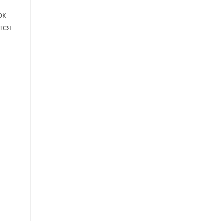
ок
тся