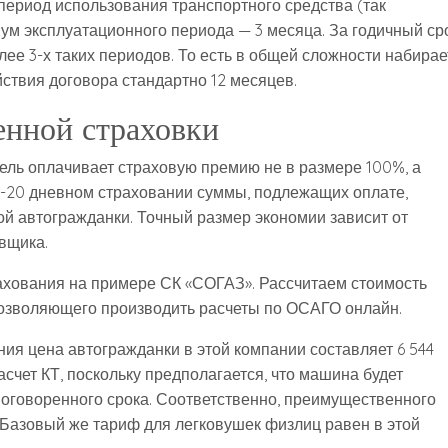
период использования транспортного средства (так
ум эксплуатационного периода — 3 месяца. За годичный ср
ее 3-х таких периодов. То есть в общей сложности набирае
йствия договора стандартно 12 месяцев.
енной страховки
ель оплачивает страховую премию не в размере 100%, а
о 5-20 дневном страховании суммы, подлежащих оплате,
ой автогражданки. Точный размер экономии зависит от
вщика.
ахования на примере СК «СОГАЗ». Рассчитаем стоимость
позволяющего производить расчеты по ОСАГО онлайн.
ия цена автогражданки в этой компании составляет 6 544
асчет КТ, поскольку предполагается, что машина будет
 оговоренного срока. Соответственно, преимущественного
 Базовый же тариф для легковушек физлиц равен в этой