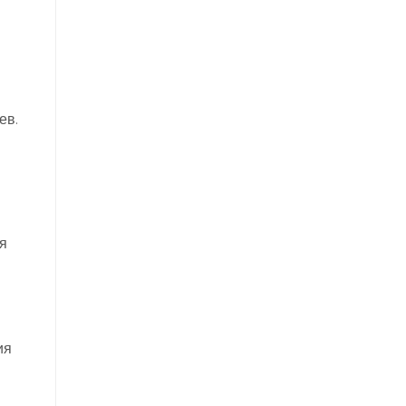
ев.
я
ия