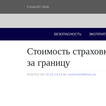
Skip
5 AUGUST, 2026
to
content
БЕЗОПАСНОСТЬ
ЭКСПЛУАТ
Стоимость страхов
за границу
POSTED ON
19.03.2023
BY
ADMINADRENALIN