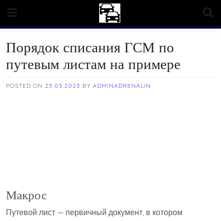
Skip
to
content
Порядок списания ГСМ по
путевым листам на примере
POSTED ON
25.03.2023
BY
ADMINADRENALIN
Макрос
Путевой лист — первичный документ, в котором