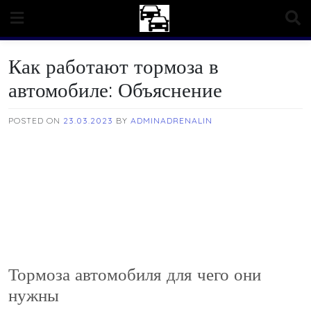
Skip
to
content
Как работают тормоза в
автомобиле: Объяснение
POSTED ON
23.03.2023
BY
ADMINADRENALIN
Тормоза автомобиля для чего они
нужны