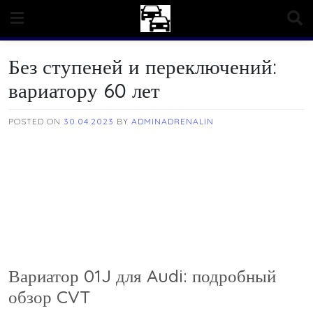
Skip
to
content
Без ступеней и переключений:
вариатору 60 лет
POSTED ON
30.04.2023
BY
ADMINADRENALIN
Вариатор 01J для Audi: подробный
обзор CVT