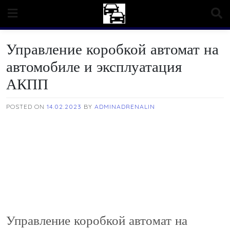
Skip
to
content
Управление коробкой автомат на
автомобиле и эксплуатация
АКПП
POSTED ON
14.02.2023
BY
ADMINADRENALIN
Управление коробкой автомат на