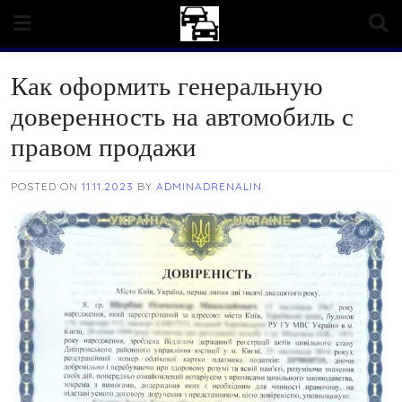
Skip
to
content
Как оформить генеральную
доверенность на автомобиль с
правом продажи
POSTED ON
11.11.2023
BY
ADMINADRENALIN