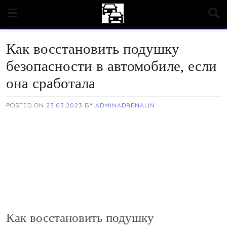
Skip
to
content
Как восстановить подушку
безопасности в автомобиле, если
она сработала
POSTED ON
23.03.2023
BY
ADMINADRENALIN
Как восстановить подушку