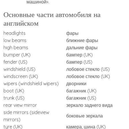
машиной».
Основные части автомобиля на
английском
headlights
фары
low beams
ближние фары
high beams
дальние фары
bumper (UK)
бампер (UK)
fender (US)
бампер (US)
windshield (US)
лобовое стекло (US)
windscreen (UK)
лобовое стекло (UK)
wipers (windshield wipers)
дворники
boot (UK)
багажник (UK)
trunk (US)
багажник (US)
rear view mirror
зеркало заднего вида
side mirrors (sideview
боковые зеркала
mirrors)
tyre (UK)
камера, шина (UK)