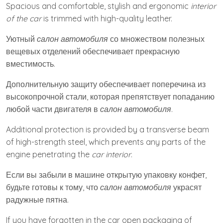
Spacious and comfortable, stylish and ergonomic
interior
of the car
is trimmed with high-quality leather.
Уютный
салон автомобиля
со множеством полезных
вещевых отделений обеспечивает прекрасную
вместимость.
Дополнительную защиту обеспечивает поперечина из
высокопрочной стали, которая препятствует попаданию
любой части двигателя в
салон автомобиля
.
Additional protection is provided by a transverse beam
of high-strength steel, which prevents any parts of the
engine penetrating the
car interior
.
Если вы забыли в машине открытую упаковку конфет,
будьте готовы к тому, что
салон автомобиля
украсят
радужные пятна.
If you have forgotten in the car open packaging of