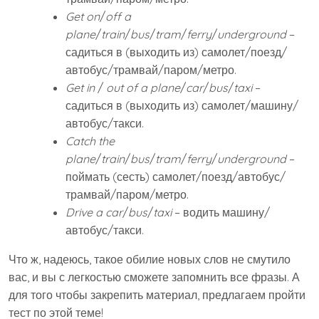
Get on
/
off a
plane
/
train
/
bus
/
tram
/
ferry
/
underground
–
садиться в (выходить из) самолет/поезд/
автобус/трамвай/паром/метро.
Get in
/
out of a plane
/
car
/
bus
/
taxi
–
садиться в (выходить из) самолет/машину/
автобус/такси.
Catch the
plane
/
train
/
bus
/
tram
/
ferry
/
underground
–
поймать (сесть) самолет/поезд/автобус/
трамвай/паром/метро.
Drive a car
/
bus
/
taxi
– водить машину/
автобус/такси.
Что ж, надеюсь, такое обилие новых слов не смутило
вас, и вы с легкостью сможете запомнить все фразы. А
для того чтобы закрепить материал, предлагаем пройти
тест по этой теме!