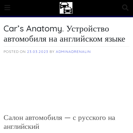
Skip
to
content
Car’s Anatomy. Устройство
автомобиля на английском языке
POSTED ON
23.03.2023
BY
ADMINADRENALIN
Салон автомобиля — с русского на
английский