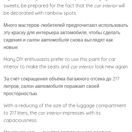
sweets, be prepared for the fact that the
car interior
will
be decorated with rainbow spots.
Много мастеров-любителей предпочитают использовать
эту краску для интерьера автомобиля, чтобы сделать
сидения и
салон автомобиля
снова выглядят как
новые.
Many DIY enthusiasts prefer to use this paint for car
interior to make the seats and
car interior
look new again.
За счёт сокращения объёма багажного отсека до 217
литров,
салон автомобиля
поражает своей
просторностью.
With a reducing of the size of the luggage compartment
to 217 liters, the
car interior
impresses with its
capaciousness.