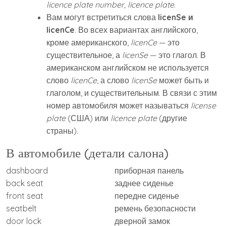
licence plate number, licence plate
.
Вам могут встретиться слова
licenSe и
licenCe
. Во всех вариантах английского,
кроме американского,
licenCe
— это
существительное, а
licenSe
— это глагол. В
американском английском не используется
слово
licenCe
, а слово
licenSe
может быть и
глаголом, и существительным. В связи с этим
номер автомобиля может называться
license
plate
(США) или
licence plate
(другие
страны).
В автомобиле (детали салона)
dashboard
приборная панель
back seat
заднее сиденье
front seat
передне сиденье
seatbelt
ремень безопасности
door lock
дверной замок