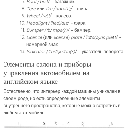
Boot
/
buːt
/ – багажник.
Tyre
или
tire
/
ˈtaɪə(r)
/ – шина.
Wheel
/
wiːl
/ – колесо.
Headlight
/
ˈhedˌlaɪt
/ – фара.
Bumper
/
ˈbʌmpə(r)
/ – бампер.
Licence
(или
license
)
plate
/
ˈlaɪs(ə)ns pleɪt
/ –
номерной знак.
Indicator
/
ˈɪndɪˌkeɪtə(r)
/ – указатель поворота.
Элементы салона и приборы
управления автомобилем на
английском языке
Естественно, что интерьер каждой машины уникален в
своем роде, но есть определенные элементы
внутреннего пространства, которые можно встретить в
любом автомобиле: