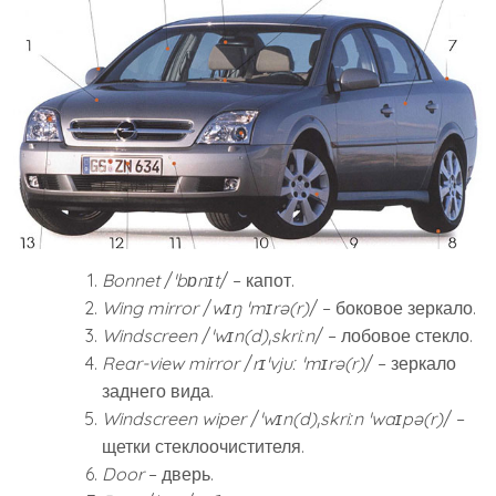
Bonnet
/
ˈbɒnɪt
/ – капот.
Wing mirror
/
wɪŋ ˈmɪrə(r)
/ – боковое зеркало.
Windscreen
/
ˈwɪn(d)ˌskriːn
/ – лобовое стекло.
Rear-view mirror
/
rɪˈvjuː ˈmɪrə(r)
/ – зеркало
заднего вида.
Windscreen wiper
/
ˈwɪn(d)ˌskriːn ˈwaɪpə(r)
/ –
щетки стеклоочистителя.
Door
– дверь.