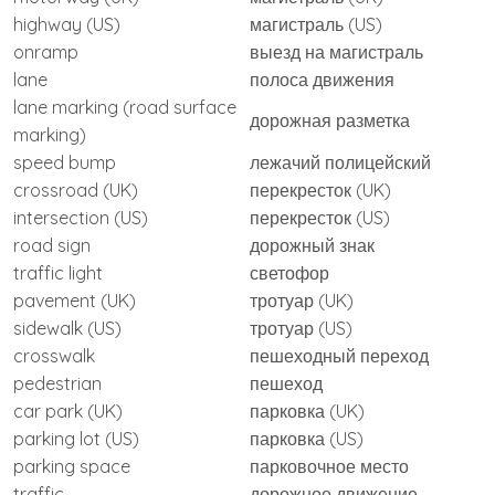
highway (US)
магистраль (US)
onramp
выезд на магистраль
lane
полоса движения
lane marking (road surface
дорожная разметка
marking)
speed bump
лежачий полицейский
crossroad (UK)
перекресток (UK)
intersection (US)
перекресток (US)
road sign
дорожный знак
traffic light
светофор
pavement (UK)
тротуар (UK)
sidewalk (US)
тротуар (US)
crosswalk
пешеходный переход
pedestrian
пешеход
car park (UK)
парковка (UK)
parking lot (US)
парковка (US)
parking space
парковочное место
traffic
дорожное движение