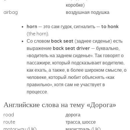
коробке)
airbag
воздушная подушка
horn
— это сам гудок, сигналить —
to honk
(the horn).
Со словом
back seat
(заднее сиденье) есть
выражение
back seat driver
— буквально,
«водитель на заднем сиденье». Так говорят о
пассажире, который подсказывает водителю,
как ехать, а также, в более широком смысле, о
человеке, который любит объяснять «как
правильно», хотя сам не участвует в
процессе.
Английские слова на тему «Дорога»
road
дорога
route
трасса, шоссе
motorway (UK)
магистраль (UK)