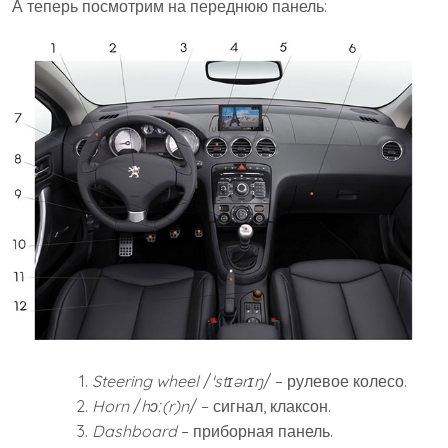
А теперь посмотрим на переднюю панель:
Steering wheel
/
ˈstɪərɪŋ
/ – рулевое колесо.
Horn
/
hɔː(r)n
/ – сигнал, клаксон.
Dashboard
– приборная панель.