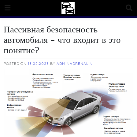
Skip
to
content
Пассивная безопасность
автомобиля – что входит в это
понятие?
POSTED ON
18.05.2023
BY
ADMINADRENALIN