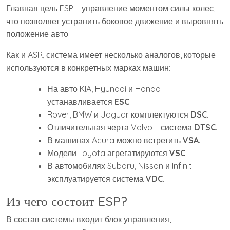
Главная цель ESP – управление моментом силы колес,
что позволяет устранить боковое движение и выровнять
положение авто.
Как и ASR, система имеет несколько аналогов, которые
используются в конкретных марках машин:
На авто KIA, Hyundai и Honda
устанавливается
ESC
.
Rover, BMW и Jaguar комплектуются
DSC
.
Отличительная черта Volvo – система
DTSC
.
В машинах Acura можно встретить
VSA
.
Модели Toyota агрегатируются
VSC
.
В автомобилях Subaru, Nissan и Infiniti
эксплуатируется система
VDC
.
Из чего состоит ESP?
В состав системы входит блок управления,