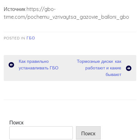
Источник
https://gbo-
time.com/pochemu_vzrivaytsa_gazovie_balloni_gbo
POSTED IN
ГБО
Навигация
Как правильно
Тормозные диски: как
устанавливать ГБО
работают и какие
по
бывают
записям
Поиск
Поиск