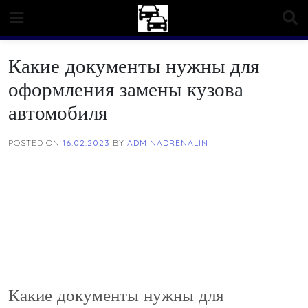
Skip
to
content
Какие документы нужны для
оформления замены кузова
автомобиля
POSTED ON
16.02.2023
BY
ADMINADRENALIN
Какие документы нужны для