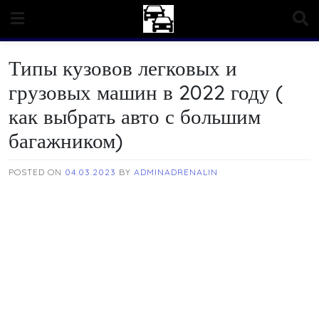
Skip
to
content
Типы кузовов легковых и
грузовых машин в 2022 году (
как выбрать авто с большим
багажником)
POSTED ON
04.03.2023
BY
ADMINADRENALIN