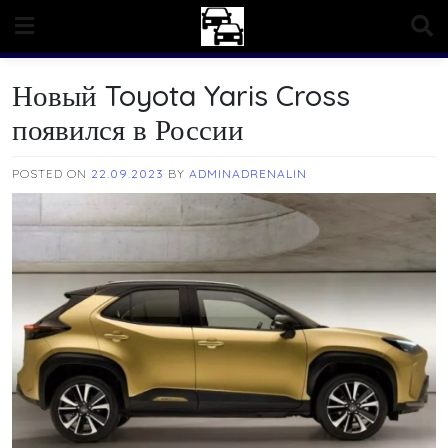
Skip
to
content
Новый Toyota Yaris Cross
появился в России
POSTED ON
22.09.2023
BY
ADMINADRENALIN