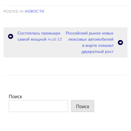
POSTED IN
НОВОСТИ
Навигация
Состоялась премьера
Российский рынок новых
самой мощной Audi S3
люксовых автомобилей
по
в марте показал
записям
двукратный рост
Поиск
Поиск