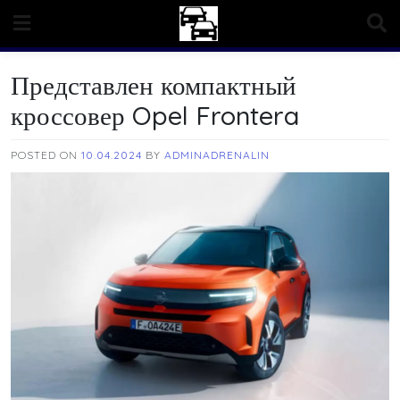
Skip
to
content
Представлен компактный
кроссовер Opel Frontera
POSTED ON
10.04.2024
BY
ADMINADRENALIN