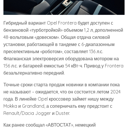
Гибридный вариант Opel Frontera будет доступен с
бензиновой «турботройкой» объемом 1,2 л, дополненной
48-вольтовым «довеском». Общая отдача силовой
установки, работающей в тандеме с 6-диапазонным
преселективным «роботом», составляет 136 л.с.
Флагманская электроверсия оборудована мотором на
156 л.с. и батареей емкостью 54 кВт-ч. Привод у Frontera
безальтернативно передний.
Точные сроки старта продаж новинки в компании пока
не называют – ожидается, что он состоится летом 2024
года. В линейке Opel кроссовер займет нишу между
Mokka и Grandland, а соперничать ему предстоит с
Renault/Dacia Jogger и Duster.
Как ранее сообщал «АВТОСТАТ», немецкий