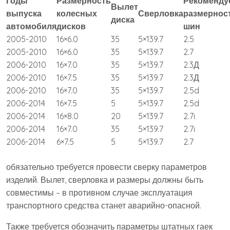
Годы
Размерность
Рекоменду
Вылет
выпуска
колесных
Сверловка
размернос
диска
автомобиля
дисков
шин
2005-2010
16×6.0
35
5×139.7
2.5
2005-2010
16×6.0
35
5×139.7
2.7
2006-2010
16×7.0
35
5×139.7
2.3Д
2006-2010
16×7.5
35
5×139.7
2.3Д
2006-2010
16×7.0
35
5×139.7
2.5d
2006-2014
16×7.5
5
5×139.7
2.5d
2006-2014
16×8.0
20
5×139.7
2.7i
2006-2014
16×7.0
35
5×139.7
2.7i
2006-2014
6×7.5
5
5×139.7
2.7
обязательно требуется провести сверку параметров
изделий. Вылет, сверловка и размеры должны быть
совместимы – в противном случае эксплуатация
транспортного средства станет аварийно-опасной.
Также требуется обозначить параметры штатных гаек