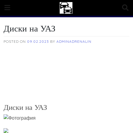
Skip
to
content
Диски на УАЗ
POSTED ON
09.02.2023
BY
ADMINADRENALIN
Диски на УАЗ