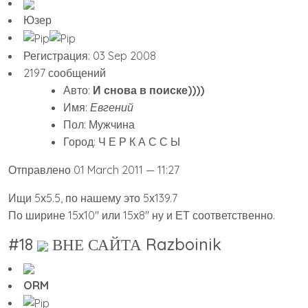
Юзер
Регистрация: 03 Sep 2008
2197 сообщений
Авто:
И снова в поиске))))
Имя:
Евгений
Пол: Мужчина
Город: Ч Е Р К А С С Ы
Отправлено 01 March 2011 — 11:27
Ищи 5х5.5, по нашему это 5х139.7
По ширине 15х10″ или 15х8″ ну и ЕТ соответственно.
#18
ВНЕ САЙТА Razboinik
ORM