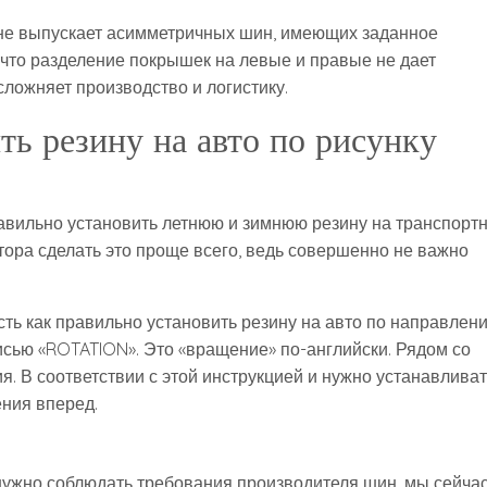
 не выпускает асимметричных шин, имеющих заданное
 что разделение покрышек на левые и правые не дает
сложняет производство и логистику.
ть резину на авто по рисунку
равильно установить летнюю и зимнюю резину на транспорт
тора сделать это проще всего, ведь совершенно не важно
ть как правильно установить резину на авто по направлен
писью «ROTATION». Это «вращение» по-английски. Рядом со
. В соответствии с этой инструкцией и нужно устанавливат
ения вперед.
 нужно соблюдать требования производителя шин, мы сейча