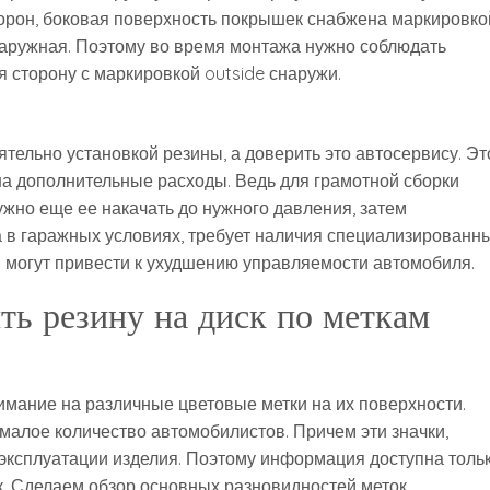
торон, боковая поверхность покрышек снабжена маркировко
и наружная. Поэтому во время монтажа нужно соблюдать
 сторону с маркировкой outside снаружи.
ятельно установкой резины, а доверить это автосервису. Эт
а дополнительные расходы. Ведь для грамотной сборки
ужно еще ее накачать до нужного давления, затем
 в гаражных условиях, требует наличия специализированн
могут привести к ухудшению управляемости автомобиля.
ть резину на диск по меткам
мание на различные цветовые метки на их поверхности.
малое количество автомобилистов. Причем эти значки,
 эксплуатации изделия. Поэтому информация доступна толь
ск. Сделаем обзор основных разновидностей меток,