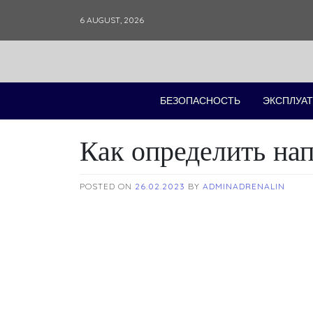
Skip
6 AUGUST, 2026
to
content
БЕЗОПАСНОСТЬ
ЭКСПЛУАТ
Как определить на
POSTED ON
26.02.2023
BY
ADMINADRENALIN