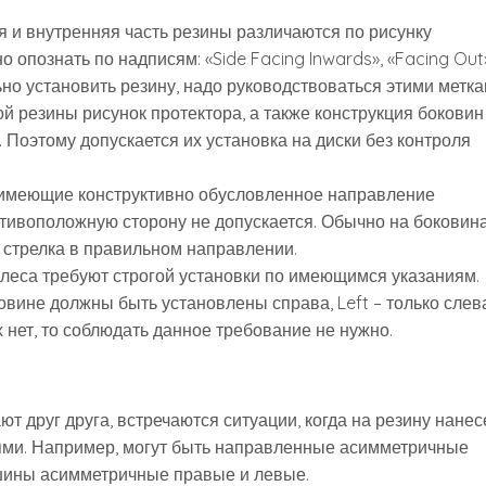
я и внутренняя часть резины различаются по рисунку
 опознать по надписям: «Side Facing Inwards», «Facing Out
льно установить резину, надо руководствоваться этими метка
той резины рисунок протектора, а также конструкция боковин
 Поэтому допускается их установка на диски без контроля
, имеющие конструктивно обусловленное направление
отивоположную сторону не допускается. Обычно на боковин
и стрелка в правильном направлении.
колеса требуют строгой установки по имеющимся указаниям.
овине должны быть установлены справа, Left – только слев
 нет, то соблюдать данное требование не нужно.
т друг друга, встречаются ситуации, когда на резину нане
ями. Например, могут быть направленные асимметричные
 шины асимметричные правые и левые.