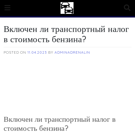
Skip
to
content
Включен ли транспортный налог
в стоимость бензина?
POSTED ON
11.04.2023
BY
ADMINADRENALIN
Включен ли транспортный налог в
стоимость бензина?