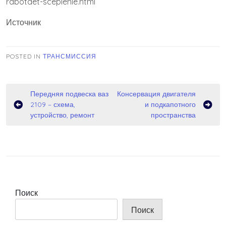
rabotaet-sceplenie.html
Источник
POSTED IN
ТРАНСМИССИЯ
Навигация
Передняя подвеска ваз
Консервация двигателя
2109 – схема,
и подкапотного
по
устройство, ремонт
пространства
записям
Поиск
Поиск