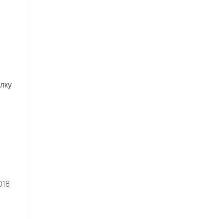
лку
018