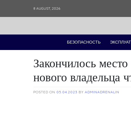
Skip
8 AUGUST, 2026
to
content
БЕЗОПАСНОСТЬ
ЭКСПЛУАТ
Закончилось место
нового владельца ч
POSTED ON
05.04.2023
BY
ADMINADRENALIN