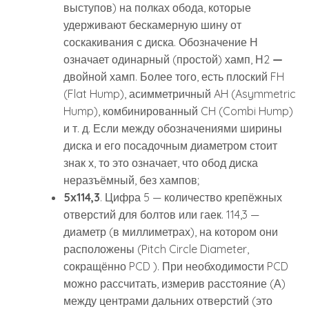
выступов) на полках обода, которые
удерживают бескамерную шину от
соскакивания с диска. Обозначение Н
означает одинарный (простой) хамп, Н2
—
двойной хамп. Более того, есть плоский FH
(Flat Hump), асимметричный AH (Asymmetric
Hump), комбинированный CH (Combi Hump)
и т. д. Если между обозначениями ширины
диска и его посадочным диаметром стоит
знак х, то это означает, что обод диска
неразъёмный, без хампов;
5х114,3
. Цифра 5 — количество крепёжных
отверстий для болтов или гаек. 114,3 —
диаметр (в миллиметрах), на котором они
расположены (Pitch Circle Diameter,
сокращённо PCD ). При необходимости PCD
можно рассчитать, измерив расстояние (А)
между центрами дальних отверстий (это