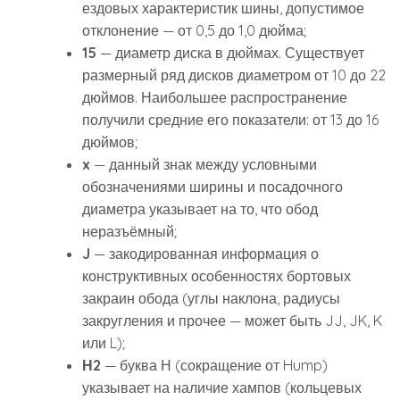
ездовых характеристик шины, допустимое
отклонение — от 0,5 до 1,0 дюйма;
15
— диаметр диска в дюймах. Существует
размерный ряд дисков диаметром от 10 до 22
дюймов. Наибольшее распространение
получили средние его показатели: от 13 до 16
дюймов;
x
— данный знак между условными
обозначениями ширины и посадочного
диаметра указывает на то, что обод
неразъёмный;
J
— закодированная информация о
конструктивных особенностях бортовых
закраин обода (углы наклона, радиусы
закругления и прочее — может быть JJ, JK, K
или L);
Н2
— буква Н (сокращение от Hump)
указывает на наличие хампов (кольцевых