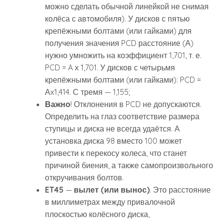
можно сделать обычной линейкой не снимая
колёса с автомобиля). У дисков с пятью
крепёжными болтами (или гайками) для
получения значения PCD расстояние (А)
нужно умножить на коэффициент 1,701, т. е.
PCD = A х 1,701. У дисков с четырьмя
крепёжными болтами (или гайками): PCD =
Аx1,414. С тремя — 1,155;
Важно
! Отклонения в PCD не допускаются.
Определить на глаз соответствие размера
ступицы и диска не всегда удаётся. А
установка диска 98 вместо 100 может
привести к перекосу колеса, что станет
причиной биения, а также самопроизвольного
откручивания болтов.
ET45
—
вылет (или вынос)
. Это расстояние
в миллиметрах между привалочной
плоскостью колёсного диска,