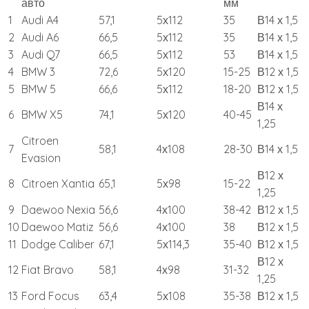
авто
мм
1
Audi A4
57,1
5х112
35
В14 х 1,5
2
Audi A6
66,5
5х112
35
В14 х 1,5
3
Audi Q7
66,5
5х112
53
В14 х 1,5
4
BMW 3
72,6
5х120
15-25
В12 х 1,5
5
BMW 5
66,6
5х112
18-20
В12 х 1,5
В14 х
6
BMW X5
74,1
5х120
40-45
1,25
Citroen
7
58,1
4х108
28-30
В14 х 1,5
Evasion
В12 х
8
Citroen Xantia
65,1
5х98
15-22
1,25
9
Daewoo Nexia
56,6
4х100
38-42
В12 х 1,5
10
Daewoo Matiz
56,6
4х100
38
В12 х 1,5
11
Dodge Caliber
67,1
5х114,3
35-40
В12 х 1,5
В12 х
12
Fiat Bravo
58,1
4х98
31-32
1,25
13
Ford Focus
63,4
5х108
35-38
В12 х 1,5