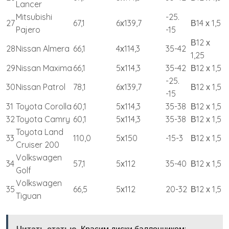
Lancer
Mitsubishi
-25.
27
67,1
6х139,7
В14 х 1,5
Pajero
-15
В12 х
28
Nissan Almera
66,1
4х114,3
35-42
1,25
29
Nissan Maxima
66,1
5х114,3
35-42
В12 х 1,5
-25.
30
Nissan Patrol
78,1
6х139,7
В12 х 1,5
-15
31
Toyota Corolla
60,1
5х114,3
35-38
В12 х 1,5
32
Toyota Camry
60,1
5х114,3
35-38
В12 х 1,5
Toyota Land
33
110,0
5х150
-15-3
В12 х 1,5
Cruiser 200
Volkswagen
34
57,1
5х112
35-40
В12 х 1,5
Golf
Volkswagen
35
66,5
5х112
20-32
В12 х 1,5
Tiguan