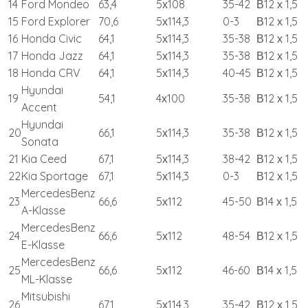
14
Ford Mondeo
63,4
5х108
35-42
В12 х 1,5
15
Ford Explorer
70,6
5х114,3
0-3
В12 х 1,5
16
Honda Civic
64,1
5х114,3
35-38
В12 х 1,5
17
Honda Jazz
64,1
5х114,3
35-38
В12 х 1,5
18
Honda CRV
64,1
5х114,3
40-45
В12 х 1,5
Hyundai
19
54,1
4х100
35-38
В12 х 1,5
Accent
Hyundai
20
66,1
5х114,3
35-38
В12 х 1,5
Sonata
21
Kia Ceed
67,1
5х114,3
38-42
В12 х 1,5
22
Kia Sportage
67,1
5х114,3
0-3
В12 х 1,5
MercedesBenz
23
66,6
5х112
45-50
В14 х 1,5
A-Klasse
MercedesBenz
24
66,6
5х112
48-54
В12 х 1,5
E-Klasse
MercedesBenz
25
66,6
5х112
46-60
В14 х 1,5
ML-Klasse
Mitsubishi
26
67,1
5х114,3
35-42
В12 х 1,5