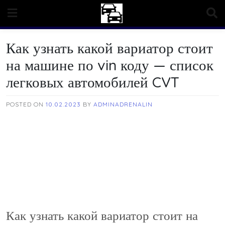
Skip
to
content
Как узнать какой вариатор стоит
на машине по vin коду — список
легковых автомобилей CVT
POSTED ON
10.02.2023
BY
ADMINADRENALIN
Как узнать какой вариатор стоит на