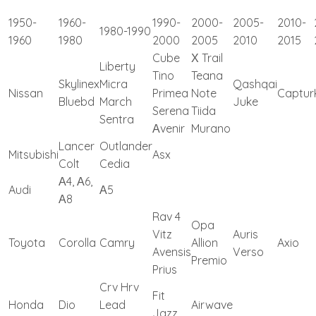
1950-
1960-
1990-
2000-
2005-
2010-
1980-1990
1960
1980
2000
2005
2010
2015
Cube
Х Trail
Liberty
Tino
Teana
Skylinex
Micra
Qashqai
Nissan
Primea
Note
Captur
Bluebd
March
Juke
Serena
Tiida
Sentra
Аvenir
Murano
Lancer
Outlander
Mitsubishi
Asx
Colt
Cedia
А4, А6,
Audi
А5
А8
Rav 4
Opa
Vitz
Auris
Toyota
Corolla
Camry
Allion
Axio
Avensis
Verso
Premio
Prius
Crv Hrv
Fit
Honda
Dio
Lead
Airwave
Jazz