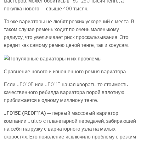
мастеров, может обойтись в 160–250 тысяч тенге, а
покупка нового — свыше 400 тысяч.
Также вариаторы не любят резких ускорений с места. В
таком случае ремень ходит по очень маленькому
радиусу, что увеличивает риск проскальзывания. Это
вредит как самому ремню ценой тенге, так и конусам.
Сравнение нового и изношенного ремня вариатора
Если JF010E или JF011E начал хворать, то стоимость
качественного ребилда вариатора порой вплотную
приближается к одному миллиону тенге.
JF015E (RE0F11A)
— первый массовый вариатор
компании Jatco c планетарной передачей, забирающей
на себя нагрузку с вариаторного узла на малых
скоростях. Его появление исключило проблему с резким