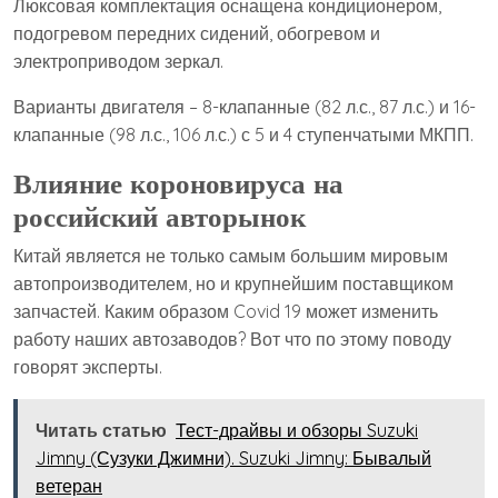
Люксовая комплектация оснащена кондиционером,
подогревом передних сидений, обогревом и
электроприводом зеркал.
Варианты двигателя – 8-клапанные (82 л.с., 87 л.с.) и 16-
клапанные (98 л.с., 106 л.с.) с 5 и 4 ступенчатыми МКПП.
Влияние короновируса на
российский авторынок
Китай является не только самым большим мировым
автопроизводителем, но и крупнейшим поставщиком
запчастей. Каким образом Covid 19 может изменить
работу наших автозаводов? Вот что по этому поводу
говорят эксперты.
Читать статью
Тест-драйвы и обзоры Suzuki
Jimny (Сузуки Джимни). Suzuki Jimny: Бывалый
ветеран