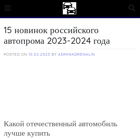
Skip
to
content
15 новинок российского
автопрома 2023-2024 года
POSTED ON
10.02.2023
BY
ADMINADRENALIN
Какой отечественный автомобиль
лучше купить